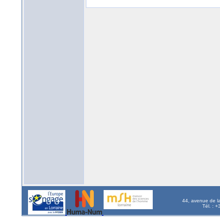
44, avenue de l
Tél. : 