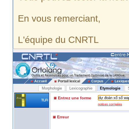
En vous remerciant,
L'équipe du CNRTL
Accueil
Portail lexical
Corpus
Lexique
Morphologie
Lexicographie
Etymologie
Entrez une forme
TLFi
notices corrigées
Erreur