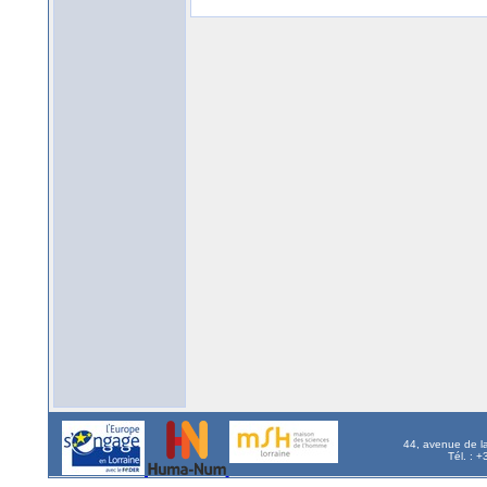
44, avenue de l
Tél. : 