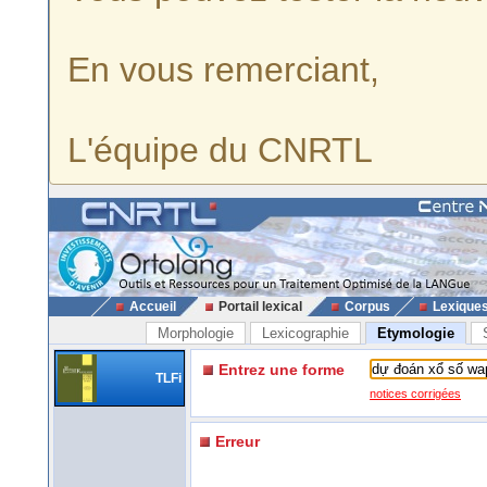
En vous remerciant,
L'équipe du CNRTL
Accueil
Portail lexical
Corpus
Lexique
Morphologie
Lexicographie
Etymologie
Entrez une forme
TLFi
notices corrigées
Erreur