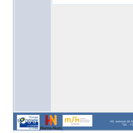
44, avenue de l
Tél. : 