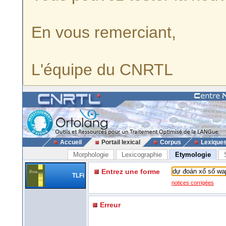
En vous remerciant,
L'équipe du CNRTL
Accueil
Portail lexical
Corpus
Lexique
Morphologie
Lexicographie
Etymologie
Entrez une forme
TLFi
notices corrigées
Erreur