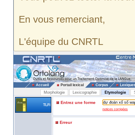
En vous remerciant,
L'équipe du CNRTL
Accueil
Portail lexical
Corpus
Lexique
Morphologie
Lexicographie
Etymologie
Entrez une forme
TLFi
notices corrigées
Erreur