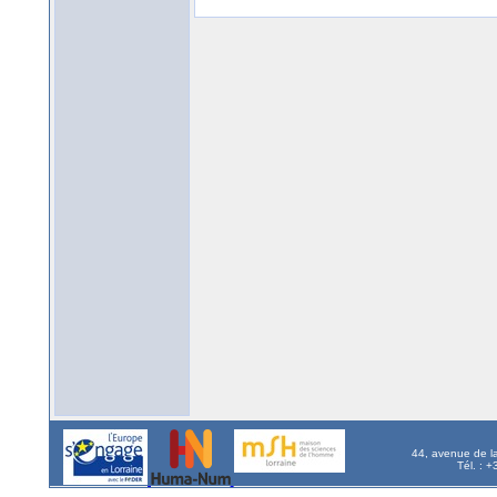
44, avenue de l
Tél. : 