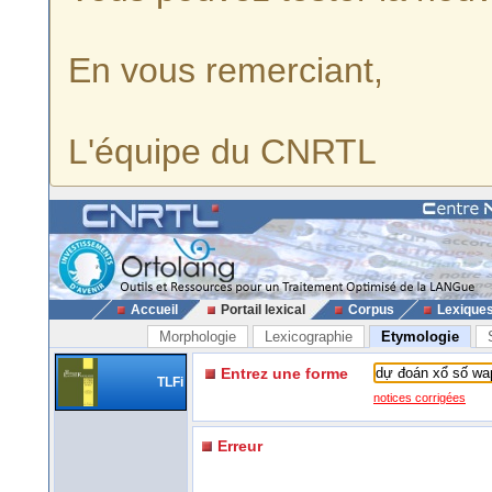
En vous remerciant,
L'équipe du CNRTL
Accueil
Portail lexical
Corpus
Lexique
Morphologie
Lexicographie
Etymologie
Entrez une forme
TLFi
notices corrigées
Erreur