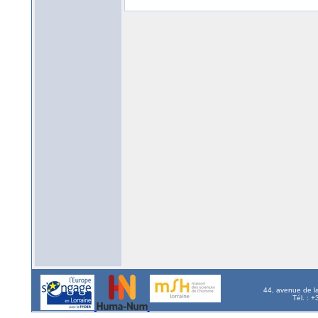
44, avenue de l
Tél. : 