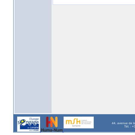
44, avenue de l
Tél. : 