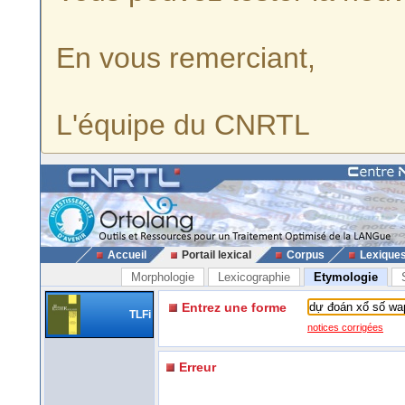
En vous remerciant,
L'équipe du CNRTL
Accueil
Portail lexical
Corpus
Lexique
Morphologie
Lexicographie
Etymologie
Entrez une forme
TLFi
notices corrigées
Erreur