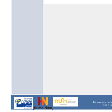
44, avenue de l
Tél. : 