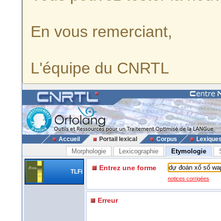
En vous remerciant,
L'équipe du CNRTL
Accueil
Portail lexical
Corpus
Lexique
Morphologie
Lexicographie
Etymologie
Entrez une forme
TLFi
notices corrigées
Erreur