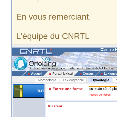
En vous remerciant,
L'équipe du CNRTL
Accueil
Portail lexical
Corpus
Lexique
Morphologie
Lexicographie
Etymologie
Entrez une forme
TLFi
notices corrigées
Erreur