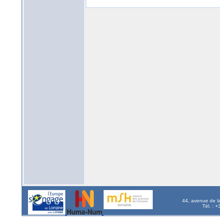
44, avenue de l
Tél. : 