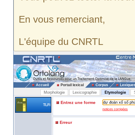
En vous remerciant,
L'équipe du CNRTL
Accueil
Portail lexical
Corpus
Lexique
Morphologie
Lexicographie
Etymologie
Entrez une forme
TLFi
notices corrigées
Erreur