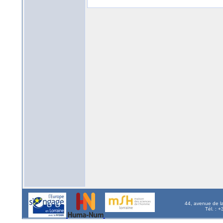
44, avenue de l
Tél. : 