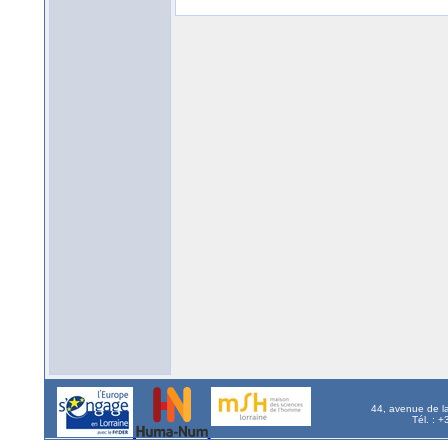
44, avenue de l
Tél. : 