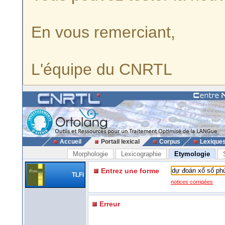
En vous remerciant,
L'équipe du CNRTL
Accueil
Portail lexical
Corpus
Lexique
Morphologie
Lexicographie
Etymologie
Entrez une forme
TLFi
notices corrigées
Erreur