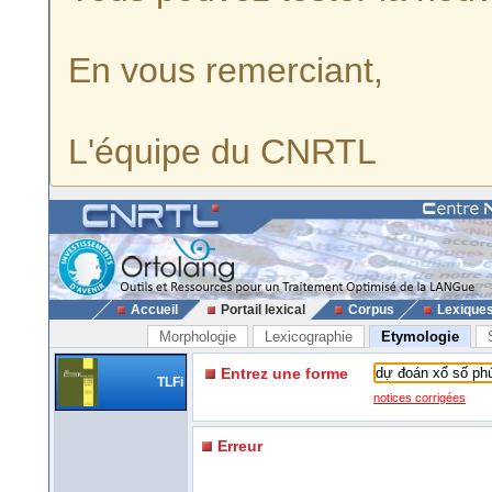
En vous remerciant,
L'équipe du CNRTL
Accueil
Portail lexical
Corpus
Lexique
Morphologie
Lexicographie
Etymologie
Entrez une forme
TLFi
notices corrigées
Erreur