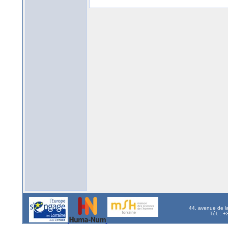
44, avenue de l
Tél. : 