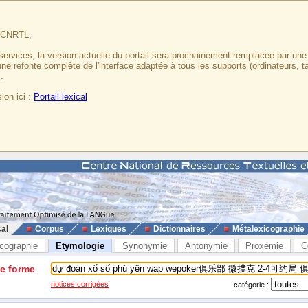
u CNRTL,
services, la version actuelle du portail sera prochainement remplacée par un
 une refonte complète de l'interface adaptée à tous les supports (ordinateurs, t
.
ion ici :
Portail lexical
cal
Corpus
Lexiques
Dictionnaires
Métalexicographie
cographie
Etymologie
Synonymie
Antonymie
Proxémie
C
ne forme
notices corrigées
catégorie :