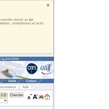
×
e nouvelle version au
1er
ablettes, smartphones) et inclut
Outils
Contact
oncordance
Aide