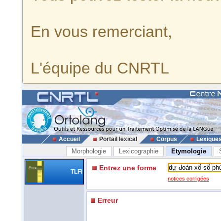
En vous remerciant,
L'équipe du CNRTL
Accueil
Portail lexical
Corpus
Lexique
Morphologie
Lexicographie
Etymologie
Entrez une forme
TLFi
notices corrigées
Erreur