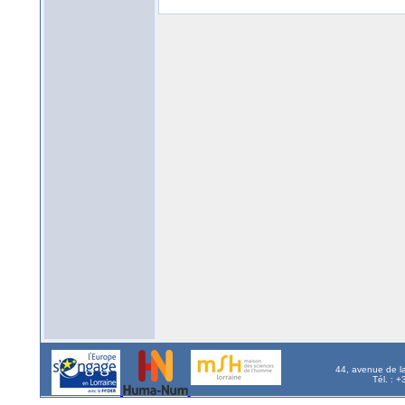
44, avenue de l
Tél. : 