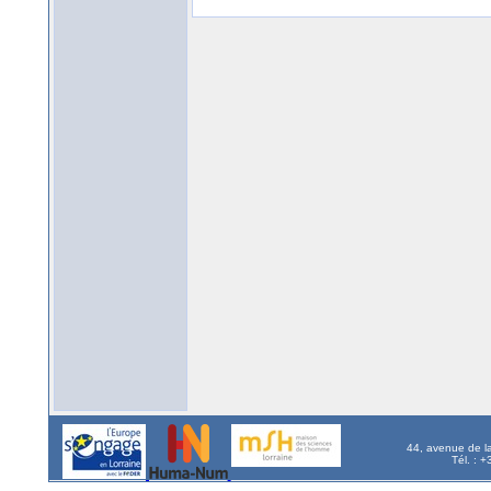
44, avenue de l
Tél. : 