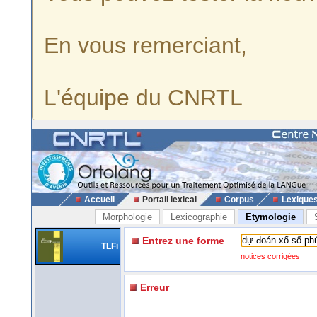
En vous remerciant,
L'équipe du CNRTL
Accueil
Portail lexical
Corpus
Lexique
Morphologie
Lexicographie
Etymologie
Entrez une forme
TLFi
notices corrigées
Erreur