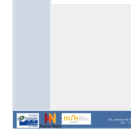
44, avenue de l
Tél. : 