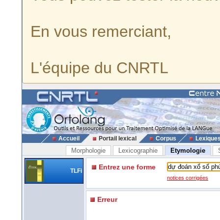
En vous remerciant,
L'équipe du CNRTL
Accueil
Portail lexical
Corpus
Lexique
Morphologie
Lexicographie
Etymologie
Entrez une forme
TLFi
notices corrigées
Erreur