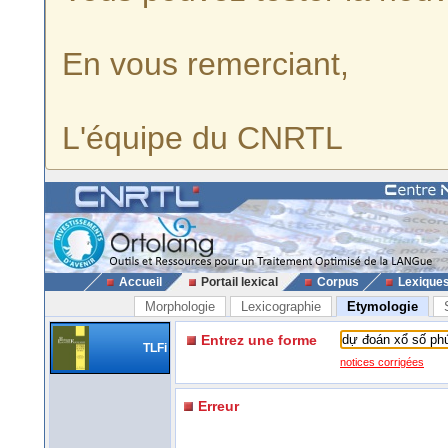
En vous remerciant,
L'équipe du CNRTL
Accueil
Portail lexical
Corpus
Lexique
Morphologie
Lexicographie
Etymologie
Entrez une forme
TLFi
notices corrigées
Erreur