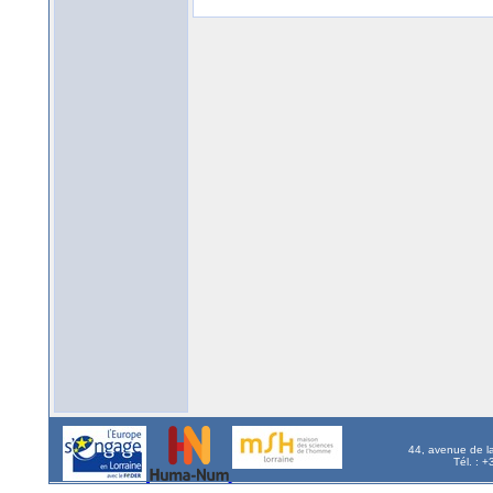
44, avenue de l
Tél. : 