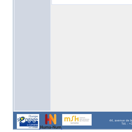
44, avenue de l
Tél. : 