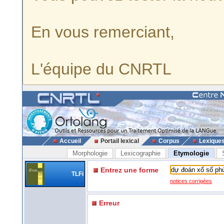
En vous remerciant,
L'équipe du CNRTL
Accueil
Portail lexical
Corpus
Lexique
Morphologie
Lexicographie
Etymologie
Entrez une forme
TLFi
notices corrigées
Erreur