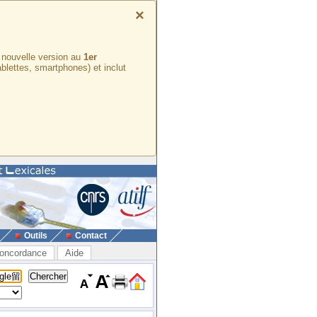
×
e nouvelle version au
1er
ablettes, smartphones) et inclut
Outils
Contact
oncordance
Aide