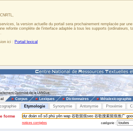
u CNRTL,
services, la version actuelle du portail sera prochainement remplacée par un
 une refonte complète de l'interface adaptée à tous les supports (ordinateurs, t
.
ion ici :
Portail lexical
cal
Corpus
Lexiques
Dictionnaires
Métalexicographie
cographie
Etymologie
Synonymie
Antonymie
Proxémie
C
ne forme
notices corrigées
catégorie :