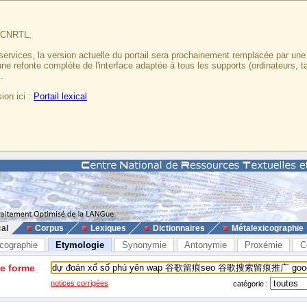
u CNRTL,
services, la version actuelle du portail sera prochainement remplacée par un
 une refonte complète de l'interface adaptée à tous les supports (ordinateurs, t
.
ion ici :
Portail lexical
cal
Corpus
Lexiques
Dictionnaires
Métalexicographie
cographie
Etymologie
Synonymie
Antonymie
Proxémie
C
ne forme
notices corrigées
catégorie :