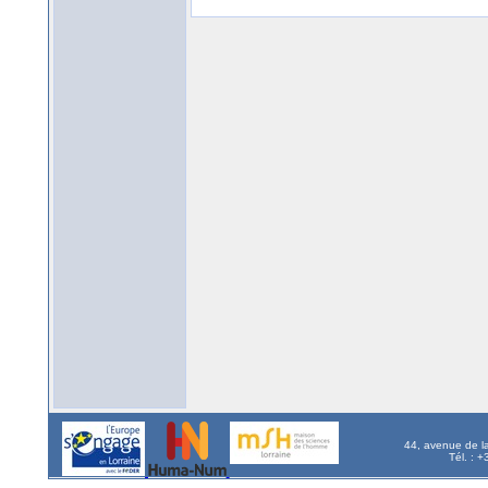
44, avenue de l
Tél. : 