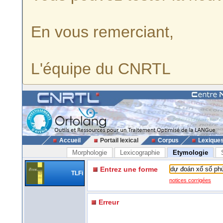
En vous remerciant,
L'équipe du CNRTL
Accueil
Portail lexical
Corpus
Lexique
Morphologie
Lexicographie
Etymologie
Entrez une forme
TLFi
notices corrigées
Erreur