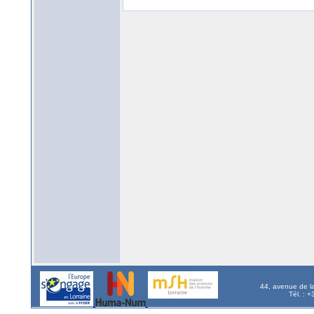
44, avenue de l
Tél. : 