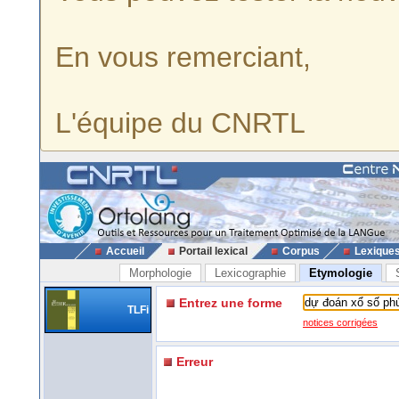
En vous remerciant,
L'équipe du CNRTL
Accueil
Portail lexical
Corpus
Lexique
Morphologie
Lexicographie
Etymologie
Entrez une forme
TLFi
notices corrigées
Erreur