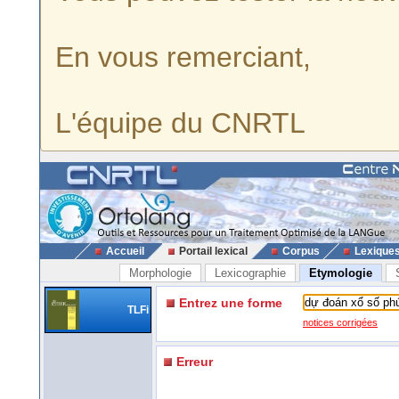
En vous remerciant,
L'équipe du CNRTL
Accueil
Portail lexical
Corpus
Lexique
Morphologie
Lexicographie
Etymologie
Entrez une forme
TLFi
notices corrigées
Erreur