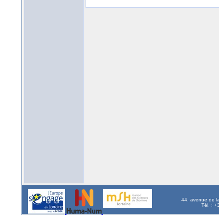
44, avenue de l
Tél. : 