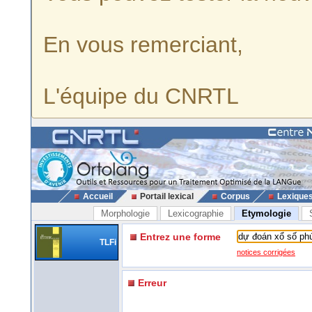
En vous remerciant,
L'équipe du CNRTL
Accueil
Portail lexical
Corpus
Lexique
Morphologie
Lexicographie
Etymologie
Entrez une forme
TLFi
notices corrigées
Erreur