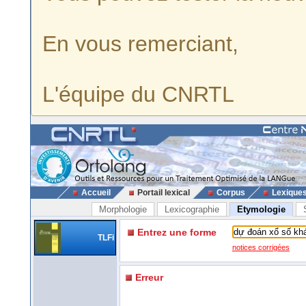
En vous remerciant,
L'équipe du CNRTL
Accueil
Portail lexical
Corpus
Lexique
Morphologie
Lexicographie
Etymologie
Entrez une forme
TLFi
notices corrigées
Erreur