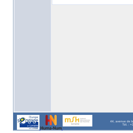
44, avenue de l
Tél. : 