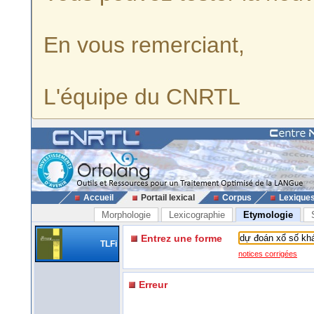
En vous remerciant,
L'équipe du CNRTL
Accueil
Portail lexical
Corpus
Lexique
Morphologie
Lexicographie
Etymologie
Entrez une forme
TLFi
notices corrigées
Erreur