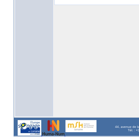
44, avenue de l
Tél. : 