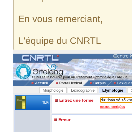
En vous remerciant,
L'équipe du CNRTL
Accueil
Portail lexical
Corpus
Lexique
Morphologie
Lexicographie
Etymologie
Entrez une forme
TLFi
notices corrigées
Erreur