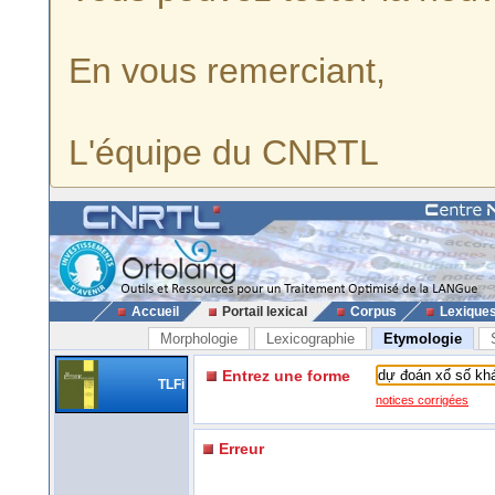
En vous remerciant,
L'équipe du CNRTL
Accueil
Portail lexical
Corpus
Lexique
Morphologie
Lexicographie
Etymologie
Entrez une forme
TLFi
notices corrigées
Erreur