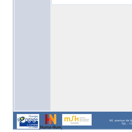
44, avenue de l
Tél. : 