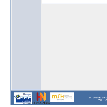
44, avenue de l
Tél. : 