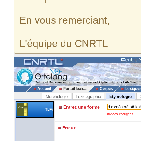
En vous remerciant,
L'équipe du CNRTL
Accueil
Portail lexical
Corpus
Lexique
Morphologie
Lexicographie
Etymologie
Entrez une forme
TLFi
notices corrigées
Erreur