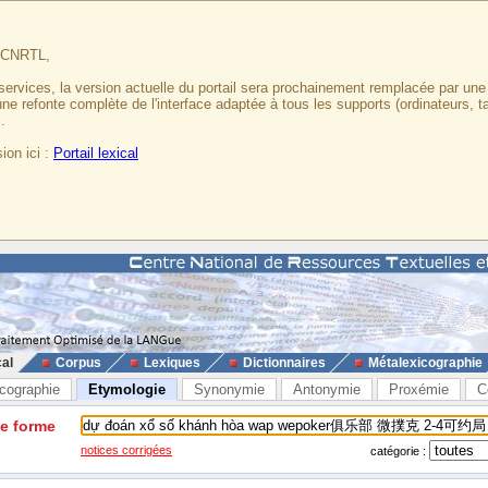
u CNRTL,
services, la version actuelle du portail sera prochainement remplacée par un
 une refonte complète de l'interface adaptée à tous les supports (ordinateurs, t
.
ion ici :
Portail lexical
cal
Corpus
Lexiques
Dictionnaires
Métalexicographie
cographie
Etymologie
Synonymie
Antonymie
Proxémie
C
ne forme
notices corrigées
catégorie :