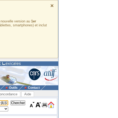
×
e nouvelle version au
1er
ablettes, smartphones) et inclut
Outils
Contact
oncordance
Aide