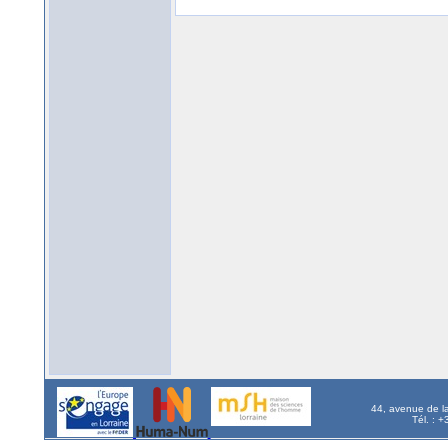
44, avenue de l
Tél. : 