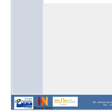
44, avenue de l
Tél. : 