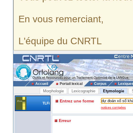
En vous remerciant,
L'équipe du CNRTL
Accueil
Portail lexical
Corpus
Lexique
Morphologie
Lexicographie
Etymologie
Entrez une forme
TLFi
notices corrigées
Erreur