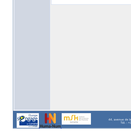
44, avenue de l
Tél. : 