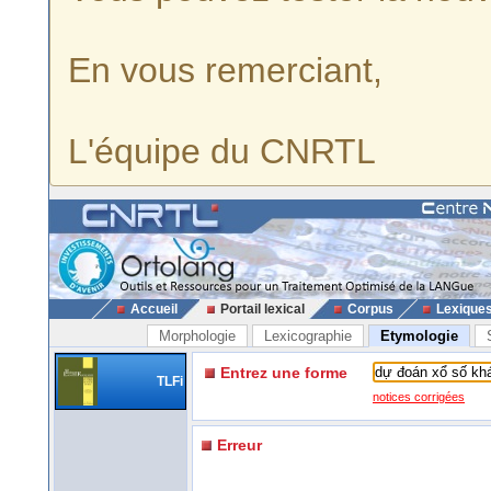
En vous remerciant,
L'équipe du CNRTL
Accueil
Portail lexical
Corpus
Lexique
Morphologie
Lexicographie
Etymologie
Entrez une forme
TLFi
notices corrigées
Erreur