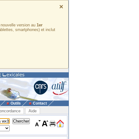
×
e nouvelle version au
1er
ablettes, smartphones) et inclut
Outils
Contact
oncordance
Aide