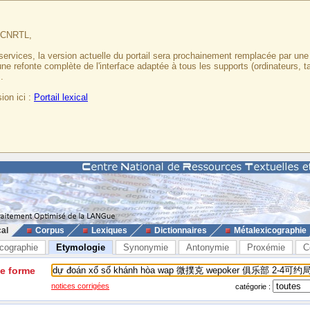
u CNRTL,
services, la version actuelle du portail sera prochainement remplacée par un
 une refonte complète de l'interface adaptée à tous les supports (ordinateurs, t
.
ion ici :
Portail lexical
cal
Corpus
Lexiques
Dictionnaires
Métalexicographie
cographie
Etymologie
Synonymie
Antonymie
Proxémie
C
ne forme
notices corrigées
catégorie :