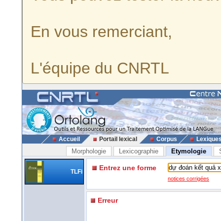
En vous remerciant,
L'équipe du CNRTL
Accueil
Portail lexical
Corpus
Lexique
Morphologie
Lexicographie
Etymologie
Entrez une forme
TLFi
notices corrigées
Erreur