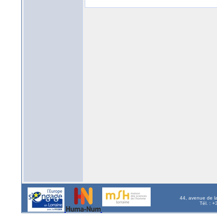
44, avenue de l
Tél. : 