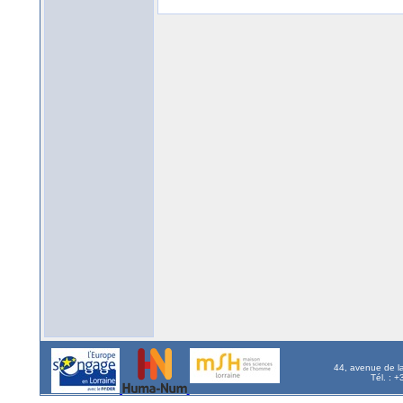
44, avenue de l
Tél. : 