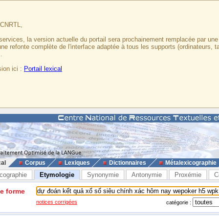
u CNRTL,
services, la version actuelle du portail sera prochainement remplacée par un
 une refonte complète de l'interface adaptée à tous les supports (ordinateurs, t
.
ion ici :
Portail lexical
cal
Corpus
Lexiques
Dictionnaires
Métalexicographie
cographie
Etymologie
Synonymie
Antonymie
Proxémie
C
ne forme
notices corrigées
catégorie :