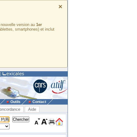
×
e nouvelle version au
1er
ablettes, smartphones) et inclut
Outils
Contact
oncordance
Aide