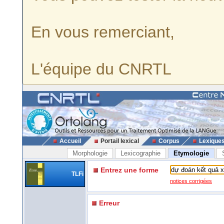
En vous remerciant,
L'équipe du CNRTL
Accueil
Portail lexical
Corpus
Lexique
Morphologie
Lexicographie
Etymologie
Entrez une forme
TLFi
notices corrigées
Erreur