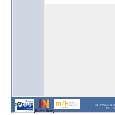
44, avenue de l
Tél. : 