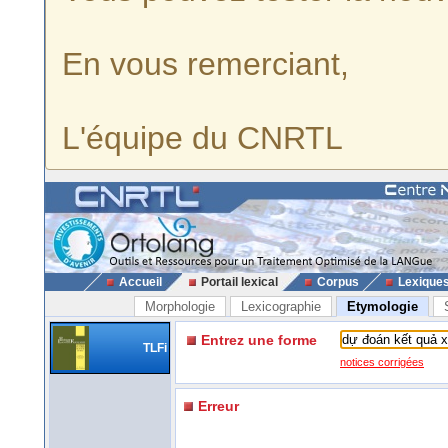
En vous remerciant,
L'équipe du CNRTL
Accueil
Portail lexical
Corpus
Lexique
Morphologie
Lexicographie
Etymologie
Entrez une forme
TLFi
notices corrigées
Erreur