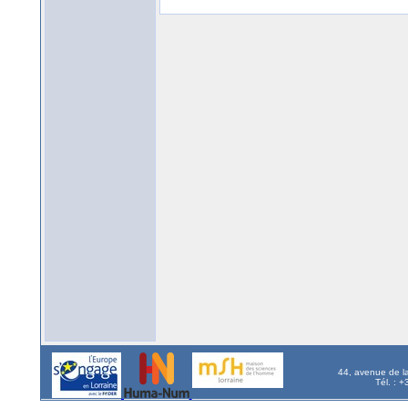
44, avenue de l
Tél. : 