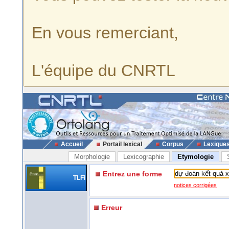
En vous remerciant,
L'équipe du CNRTL
Accueil
Portail lexical
Corpus
Lexique
Morphologie
Lexicographie
Etymologie
Entrez une forme
TLFi
notices corrigées
Erreur