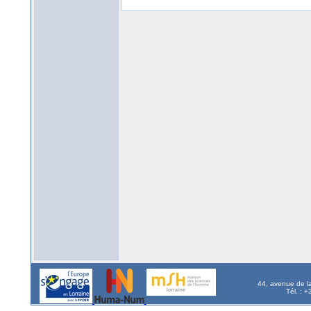
44, avenue de l
Tél. : 