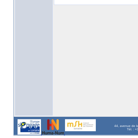
44, avenue de l
Tél. : 