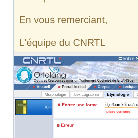
En vous remerciant,
L'équipe du CNRTL
Accueil
Portail lexical
Corpus
Lexique
Morphologie
Lexicographie
Etymologie
Entrez une forme
TLFi
notices corrigées
Erreur