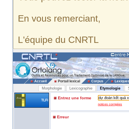
En vous remerciant,
L'équipe du CNRTL
Accueil
Portail lexical
Corpus
Lexique
Morphologie
Lexicographie
Etymologie
Entrez une forme
TLFi
notices corrigées
Erreur