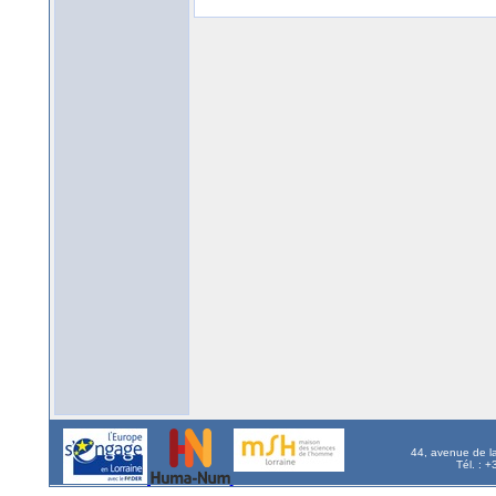
44, avenue de l
Tél. : 