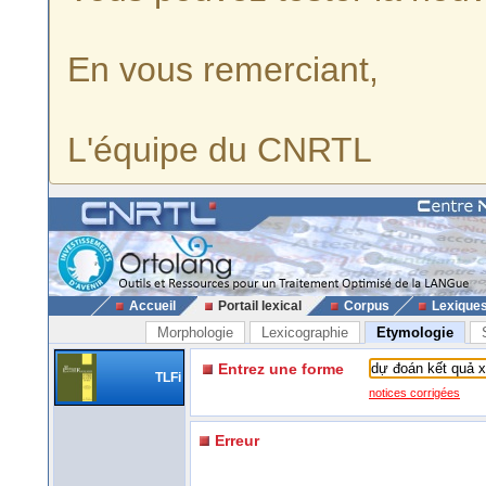
En vous remerciant,
L'équipe du CNRTL
Accueil
Portail lexical
Corpus
Lexique
Morphologie
Lexicographie
Etymologie
Entrez une forme
TLFi
notices corrigées
Erreur