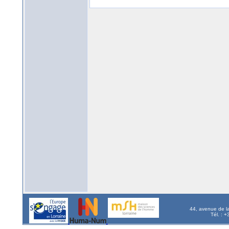
44, avenue de l
Tél. : 