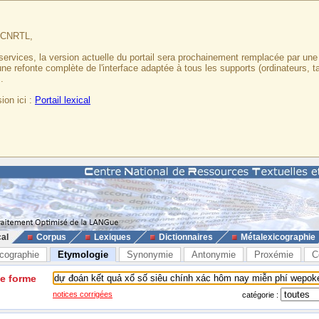
u CNRTL,
services, la version actuelle du portail sera prochainement remplacée par un
 une refonte complète de l'interface adaptée à tous les supports (ordinateurs, t
.
ion ici :
Portail lexical
cal
Corpus
Lexiques
Dictionnaires
Métalexicographie
cographie
Etymologie
Synonymie
Antonymie
Proxémie
C
ne forme
notices corrigées
catégorie :