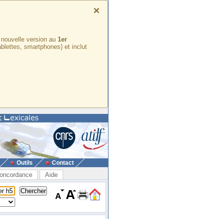
×
e nouvelle version au
1er
ablettes, smartphones) et inclut
Outils
Contact
oncordance
Aide