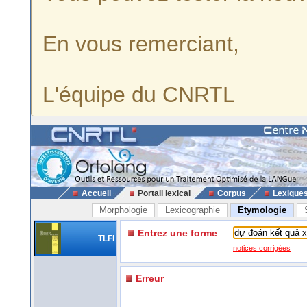
En vous remerciant,
L'équipe du CNRTL
Accueil
Portail lexical
Corpus
Lexique
Morphologie
Lexicographie
Etymologie
Entrez une forme
TLFi
notices corrigées
Erreur