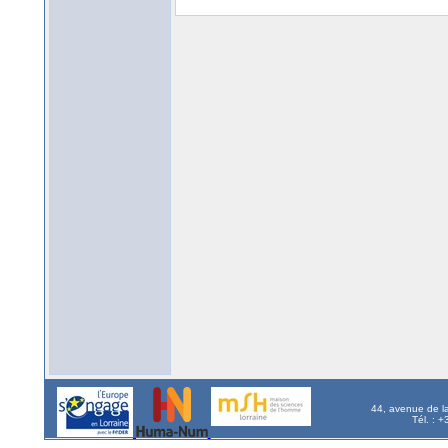
44, avenue de l
Tél. : 