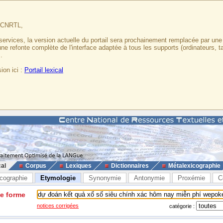
u CNRTL,
services, la version actuelle du portail sera prochainement remplacée par un
 une refonte complète de l'interface adaptée à tous les supports (ordinateurs, t
.
ion ici :
Portail lexical
cal
Corpus
Lexiques
Dictionnaires
Métalexicographie
cographie
Etymologie
Synonymie
Antonymie
Proxémie
C
ne forme
notices corrigées
catégorie :