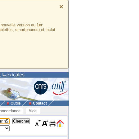
×
e nouvelle version au
1er
ablettes, smartphones) et inclut
Outils
Contact
oncordance
Aide