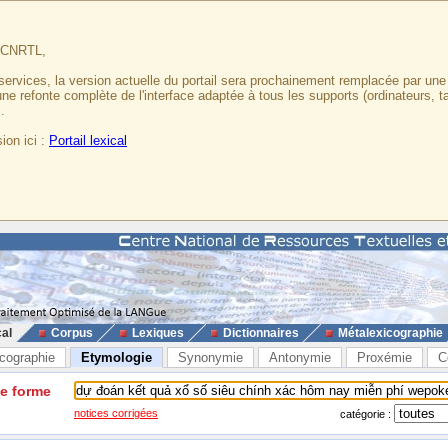
u CNRTL,
services, la version actuelle du portail sera prochainement remplacée par un
 une refonte complète de l'interface adaptée à tous les supports (ordinateurs, t
.
ion ici :
Portail lexical
cal
Corpus
Lexiques
Dictionnaires
Métalexicographie
cographie
Etymologie
Synonymie
Antonymie
Proxémie
C
ne forme
notices corrigées
catégorie :