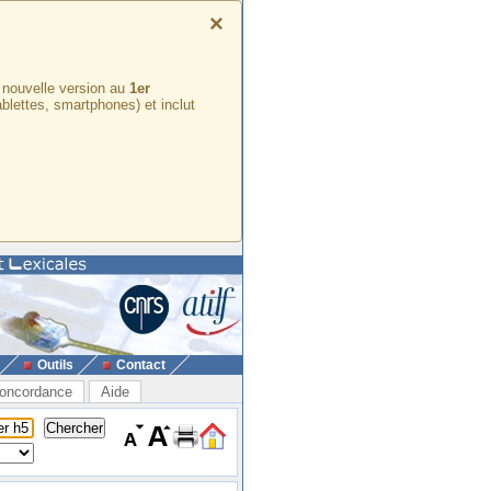
×
e nouvelle version au
1er
ablettes, smartphones) et inclut
Outils
Contact
oncordance
Aide