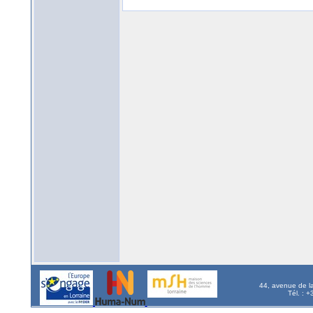
44, avenue de l
Tél. : 