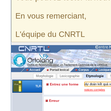
En vous remerciant,
L'équipe du CNRTL
Accueil
Portail lexical
Corpus
Lexique
Morphologie
Lexicographie
Etymologie
Entrez une forme
TLFi
notices corrigées
Erreur