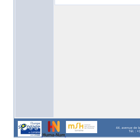
44, avenue de l
Tél. : 