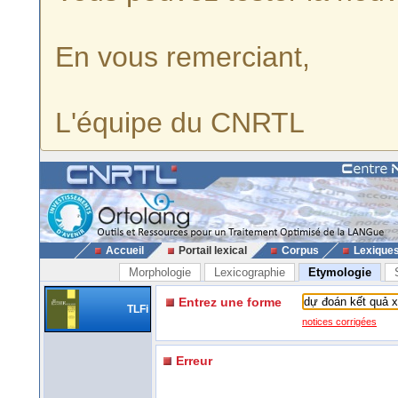
En vous remerciant,
L'équipe du CNRTL
Accueil
Portail lexical
Corpus
Lexique
Morphologie
Lexicographie
Etymologie
Entrez une forme
TLFi
notices corrigées
Erreur