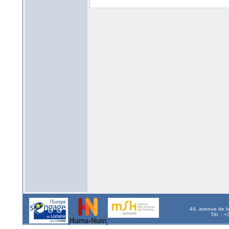
44, avenue de l
Tél. : 