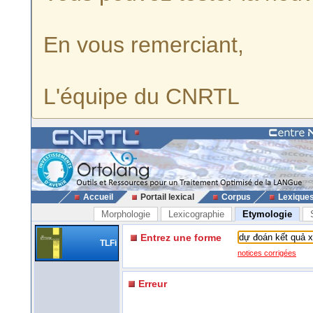
En vous remerciant,
L'équipe du CNRTL
Accueil
Portail lexical
Corpus
Lexique
Morphologie
Lexicographie
Etymologie
Entrez une forme
TLFi
notices corrigées
Erreur