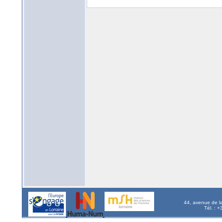
44, avenue de l
Tél. : 