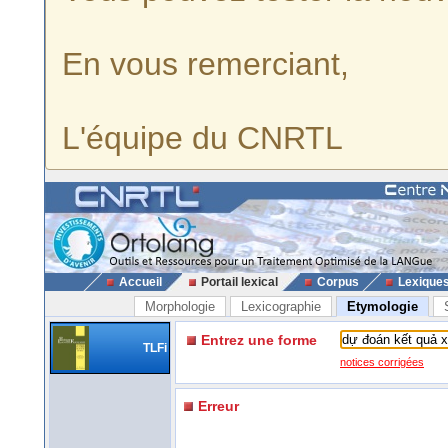
En vous remerciant,
L'équipe du CNRTL
Accueil
Portail lexical
Corpus
Lexique
Morphologie
Lexicographie
Etymologie
Entrez une forme
TLFi
notices corrigées
Erreur